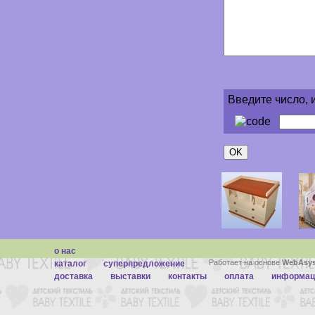
Введите число, 
о нас
Работает на основе
WebAsys
каталог
суперпредложение
доставка
выставки
контакты
оплата
информац