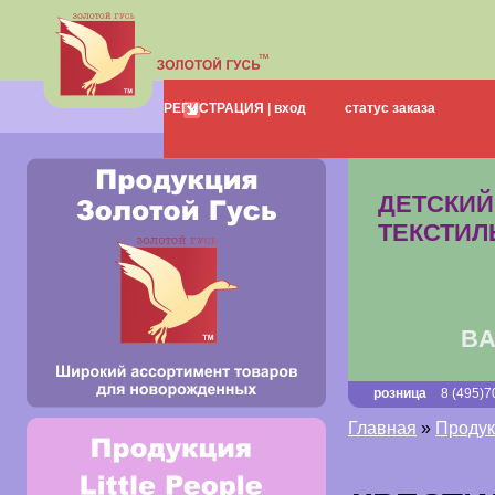
о нас
каталог
РЕГИСТРАЦИЯ |
вход
статус заказа
доставка
выста
НОВЫЕ КОЛЛЕКЦИИ
ДЕТСКИЙ
ТЕКСТИЛ
BA
розница
8 (495)7
Главная
»
Продукц