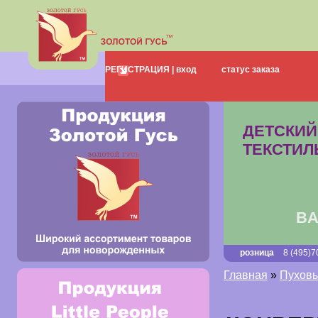
о нас
каталог
РЕГИСТРАЦИЯ |
вход
статус заказа
доставка
выста
НОВЫЕ КОЛЛЕКЦИИ
ДЕТСКИЙ
ТЕКСТИЛ
BA
розница
8 (495)7
Главная
»
Пуховы