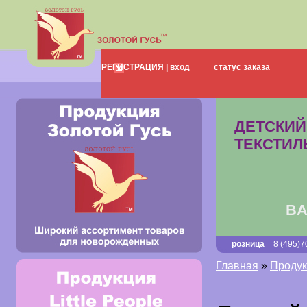
о нас
каталог
РЕГИСТРАЦИЯ |
вход
статус заказа
доставка
выста
НОВЫЕ КОЛЛЕКЦИИ
ДЕТСКИЙ
ТЕКСТИЛ
BA
розница
8 (495)7
Главная
»
Продук