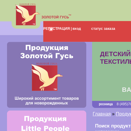
о нас
каталог
РЕГИСТРАЦИЯ |
вход
статус заказа
доставка
выста
НОВЫЕ КОЛЛЕКЦИИ
ДЕТСКИЙ
ТЕКСТИЛ
BA
розница
8 (495)7
Главная
»
Продук
Поиск продукт